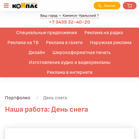
З
вонок
Ваш город —
Каменск-Уральский
?
+7 3439 32-40-20
Специальные предложения
Реклама на радио
Реклама на ТВ
Реклама в газете
Наружная реклама
Дизайн
Широкоформатная печать
Изготовление аудио и видеорекламы
Реклама в интернете
Портфолио
/
День снега
Наша работа: День снега