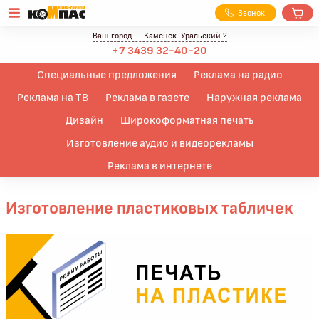
З
вонок
Ваш город —
Каменск-Уральский
?
+7 3439 32-40-20
Специальные предложения
Реклама на радио
Реклама на ТВ
Реклама в газете
Наружная реклама
Дизайн
Широкоформатная печать
Изготовление аудио и видеорекламы
Реклама в интернете
Изготовление пластиковых табличек