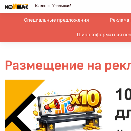
Каменск-Уральский
Специальные предложения
Реклама 
Широкоформатная печ
Размещение на рек