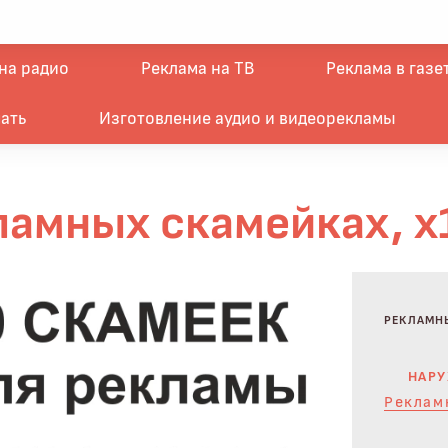
на радио
Реклама на ТВ
Реклама в газе
ать
Изготовление аудио и видеорекламы
ламных скамейках, х
РЕКЛАМН
НАРУ
Реклам