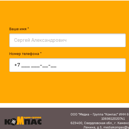
Ваше имя *
Номер телефона *
ООО "Медиа - Группа "Компас" ИНН 
1069612020741
623400, Свердловская обл., г. Каменс
Ленина, д.3, mediakompas@y