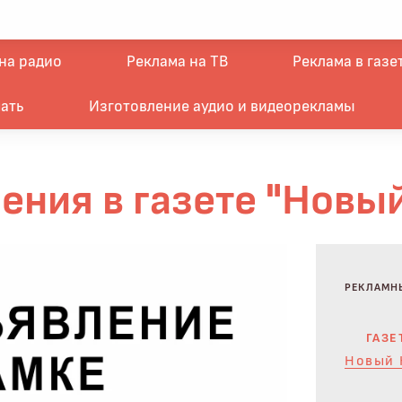
на радио
Реклама на ТВ
Реклама в газе
ать
Изготовление аудио и видеорекламы
ния в газете "Новы
РЕКЛАМН
ГАЗЕ
Новый 