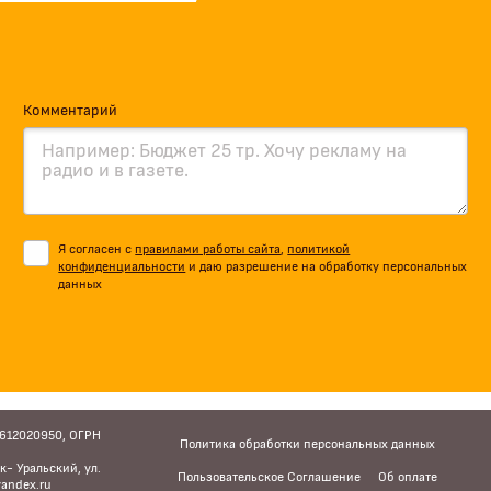
Комментарий
Я согласен с
правилами работы сайта
,
политикой
конфиденциальности
и даю разрешение на обработку персональных
данных
6612020950, ОГРН
Политика обработки персональных данных
к- Уральский, ул.
Пользовательское Соглашение
Об оплате
andex.ru