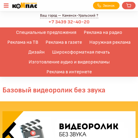
З
вонок
Ваш город —
Каменск-Уральский
?
+7 3439 32-40-20
Специальные предложения
Реклама на радио
Реклама на ТВ
Реклама в газете
Наружная реклама
Дизайн
Широкоформатная печать
Изготовление аудио и видеорекламы
Реклама в интернете
Базовый видеоролик без звука