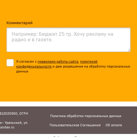
Комментарий
Я согласен с
правилами работы сайта
,
политикой
конфиденциальности
и даю разрешение на обработку персональных
данных
6612020950, ОГРН
Политика обработки персональных данных
к- Уральский, ул.
Пользовательское Соглашение
Об оплате
andex.ru