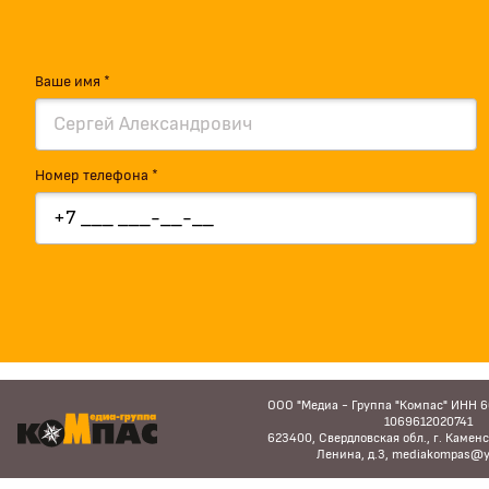
Ваше имя *
Номер телефона *
ООО "Медиа - Группа "Компас" ИНН 
1069612020741
623400, Свердловская обл., г. Каменс
Ленина, д.3, mediakompas@y