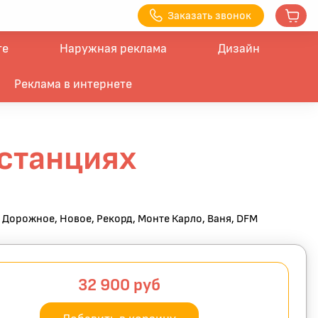
З
аказать з
вонок
те
Наружная реклама
Дизайн
Реклама в интернете
останциях
 Дорожное, Новое, Рекорд, Монте Карло, Ваня, DFM
32 900
руб