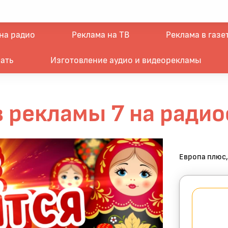
на радио
Реклама на ТВ
Реклама в газе
ать
Изготовление аудио и видеорекламы
 рекламы 7 на ради
Европа плюс,