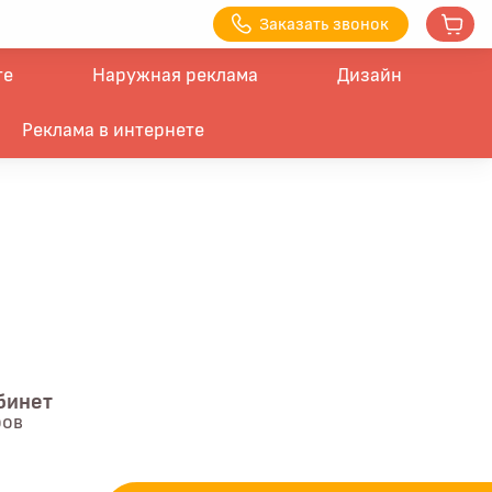
З
аказать з
вонок
те
Наружная реклама
Дизайн
Реклама в интернете
бинет
ров