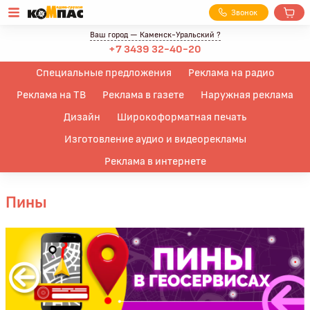
З
вонок
Ваш город —
Каменск-Уральский
?
+7 3439 32-40-20
Специальные предложения
Реклама на радио
Реклама на ТВ
Реклама в газете
Наружная реклама
Дизайн
Широкоформатная печать
Изготовление аудио и видеорекламы
Реклама в интернете
Пины